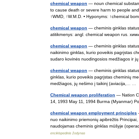
chemical weapon
— noun chemical substance
to cause death or severe harm to people and
↑WMD, ↑W.M.D. • Hyponyms: ↑chemical b
chemical weapon
— cheminis ginklas status
atitikmenys: angl. chemical weapon rus. 
chemical weapon
— cheminis ginklas status
naikinimo ginklas, kurio poveikis pagrįstas
sudaro kovinės nuodingosios medžiagos ir
chemical weapon
— cheminis ginklas statusas
ginklas, kurio poveikis pagrįstas cheminių 
medžiagos, jų nešimo į taikinį (aviacija,… 
Chemical weapon proliferation
— Nation C
14, 1993 May 11, 1994 Burma (Myanmar) P
chemical weapon employment principles
—
nuo naikinimo priemonių apibrėžtis Principai,
naudojamas cheminis ginklas mūšyje (operaci
enciklopedinis žodynas