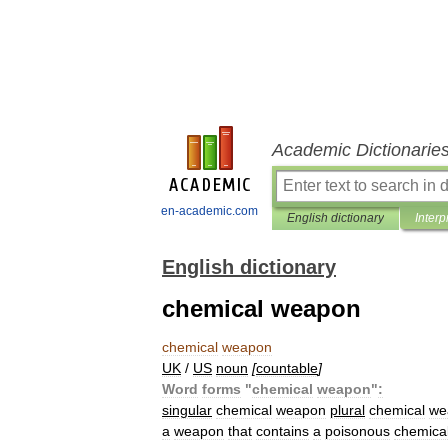
Academic Dictionarie
en-academic.com
English dictionary
Interp
English dictionary
chemical weapon
chemical
weapon
UK
/
US
noun
[
countable
]
Word
forms
"
chemical
weapon
"
:
singular
chemical
weapon
plural
chemical
we
a
weapon
that
contains
a
poisonous
chemica