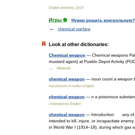
English
dictionary
.
2014
.
Игры ⚽
Нужно решить контрольную?
chemical warfare
Look at other dictionaries:
Chemical weapon
— Chemical weapons Pallets
mustard agent) at Pueblo Depot Activity (PUDA
…
Wikipedia
chemical weapon
— noun count a weapon t
and phrases in modern English
chemical weapon
— n a poisonous substanc
contemporary English
chemical weapon
— Introduction any of se
intended to kill, injure, or incapacitate ene
in World War I (1914–18), during which ga