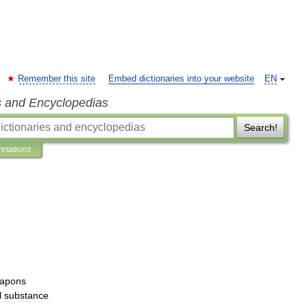
Remember this site
Embed dictionaries into your website
EN
s and Encyclopedias
Search!
retations
apons
l
substance