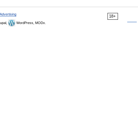
Advertising
18+
upal,
WordPress, MODx.