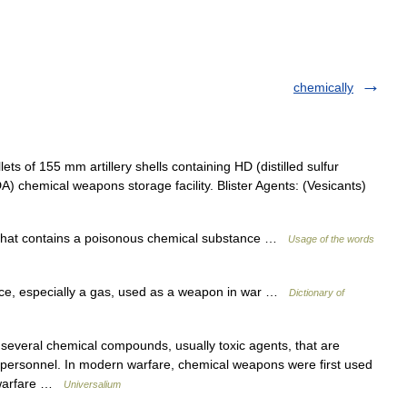
chemically
 of 155 mm artillery shells containing HD (distilled sulfur
) chemical weapons storage facility. Blister Agents: (Vesicants)
hat contains a poisonous chemical substance …
Usage of the words
e, especially a gas, used as a weapon in war …
Dictionary of
veral chemical compounds, usually toxic agents, that are
my personnel. In modern warfare, chemical weapons were first used
s warfare …
Universalium