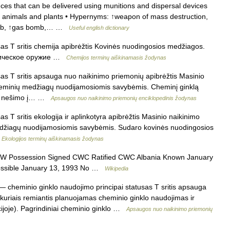
s that can be delivered using munitions and dispersal devices
 animals and plants • Hypernyms: ↑weapon of mass destruction,
omb, ↑gas bomb,… …
Useful english dictionary
as T sritis chemija apibrėžtis Kovinės nuodingosios medžiagos.
химическое оружие …
Chemijos terminų aiškinamasis žodynas
as T sritis apsauga nuo naikinimo priemonių apibrėžtis Masinio
 cheminių medžiagų nuodijamosiomis savybėmis. Cheminį ginklą
 jų nešimo į… …
Apsaugos nuo naikinimo priemonių enciklopedinis žodynas
 T sritis ekologija ir aplinkotyra apibrėžtis Masinio naikinimo
medžiagų nuodijamosiomis savybėmis. Sudaro kovinės nuodingosios
…
Ekologijos terminų aiškinamasis žodynas
W Possession Signed CWC Ratified CWC Albania Known January
ossible January 13, 1993 No …
Wikipedia
 cheminio ginklo naudojimo principai statusas T sritis apsauga
 kuriais remiantis planuojamas cheminio ginklo naudojimas ir
joje). Pagrindiniai cheminio ginklo …
Apsaugos nuo naikinimo priemonių