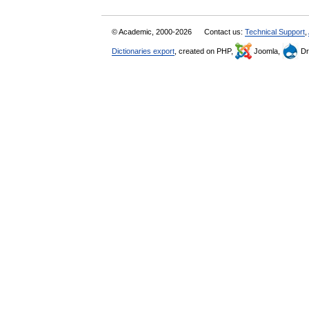
© Academic, 2000-2026
Contact us:
Technical Support
,
Dictionaries export
, created on PHP,
Joomla,
Dr